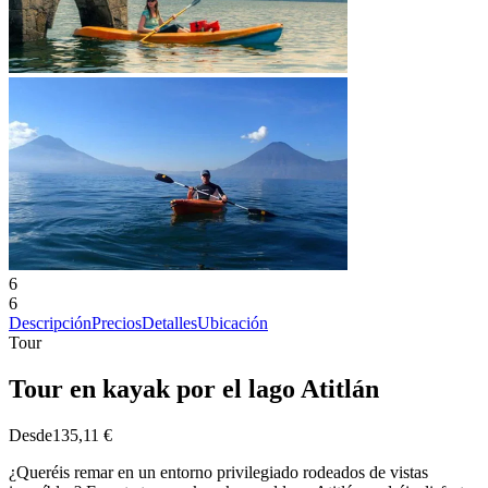
6
6
Descripción
Precios
Detalles
Ubicación
Tour
Tour en kayak por el lago Atitlán
Desde
135,11 €
¿Queréis remar en un entorno privilegiado rodeados de vistas