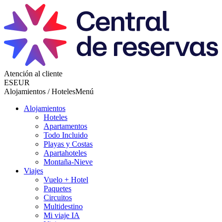
Atención al cliente
ES
EUR
Alojamientos / Hoteles
Menú
Alojamientos
Hoteles
Apartamentos
Todo Incluido
Playas y Costas
Apartahoteles
Montaña-Nieve
Viajes
Vuelo + Hotel
Paquetes
Circuitos
Multidestino
Mi viaje IA