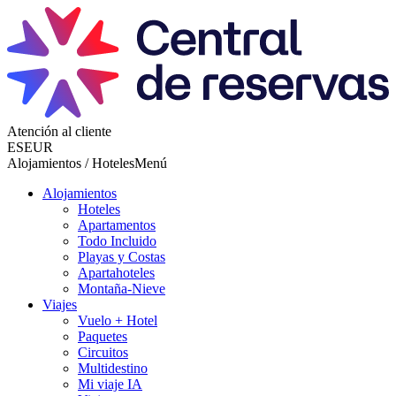
Atención al cliente
ES
EUR
Alojamientos / Hoteles
Menú
Alojamientos
Hoteles
Apartamentos
Todo Incluido
Playas y Costas
Apartahoteles
Montaña-Nieve
Viajes
Vuelo + Hotel
Paquetes
Circuitos
Multidestino
Mi viaje IA