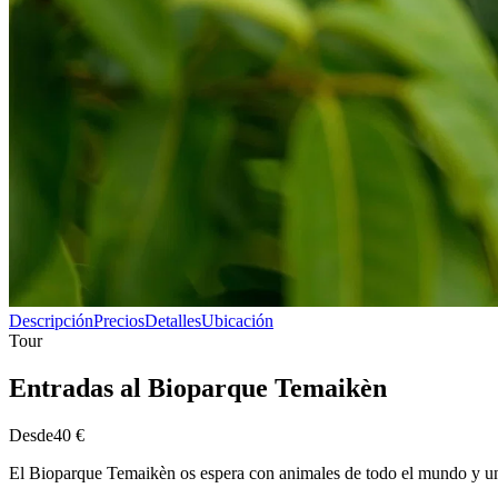
Descripción
Precios
Detalles
Ubicación
Tour
Entradas al Bioparque Temaikèn
Desde
40 €
El Bioparque Temaikèn os espera con animales de todo el mundo y una f