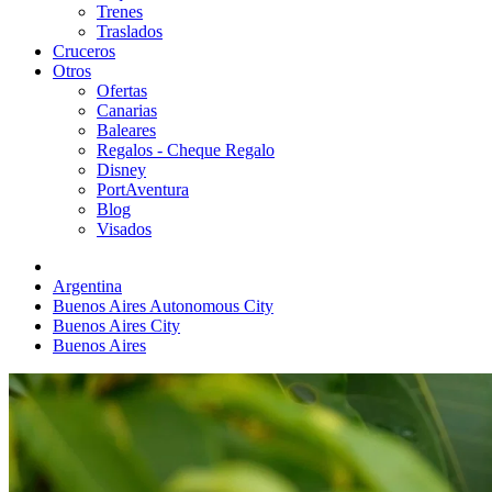
Trenes
Traslados
Cruceros
Otros
Ofertas
Canarias
Baleares
Regalos - Cheque Regalo
Disney
PortAventura
Blog
Visados
Argentina
Buenos Aires Autonomous City
Buenos Aires City
Buenos Aires