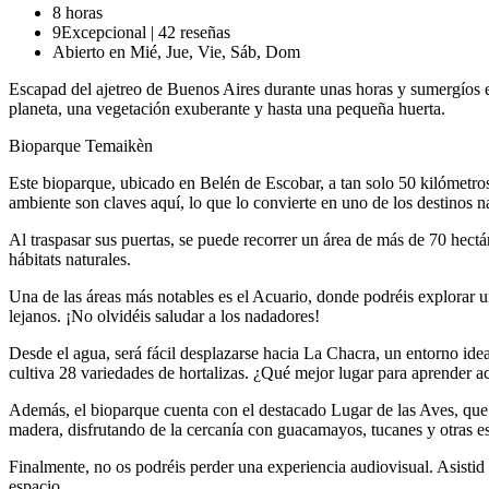
8 horas
9
Excepcional
|
42 reseñas
Abierto en Mié, Jue, Vie, Sáb, Dom
Escapad del ajetreo de Buenos Aires durante unas horas y sumergíos e
planeta, una vegetación exuberante y hasta una pequeña huerta.
Bioparque Temaikèn
Este bioparque, ubicado en Belén de Escobar, a tan solo 50 kilómetros 
ambiente son claves aquí, lo que lo convierte en uno de los destinos n
Al traspasar sus puertas, se puede recorrer un área de más de 70 hectá
hábitats naturales.
Una de las áreas más notables es el Acuario, donde podréis explorar u
lejanos. ¡No olvidéis saludar a los nadadores!
Desde el agua, será fácil desplazarse hacia La Chacra, un entorno idea
cultiva 28 variedades de hortalizas. ¿Qué mejor lugar para aprender ac
Además, el bioparque cuenta con el destacado Lugar de las Aves, que 
madera, disfrutando de la cercanía con guacamayos, tucanes y otras es
Finalmente, no os podréis perder una experiencia audiovisual. Asistid 
espacio.