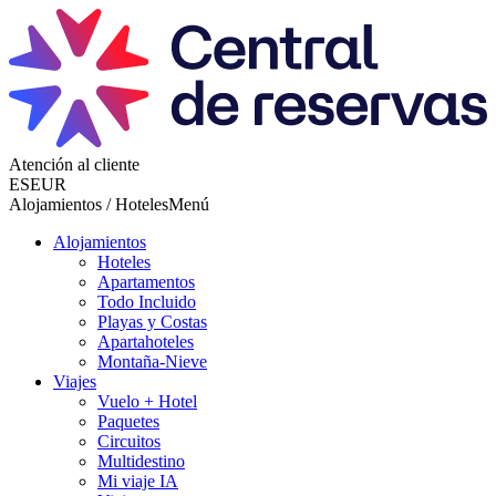
Atención al cliente
ES
EUR
Alojamientos / Hoteles
Menú
Alojamientos
Hoteles
Apartamentos
Todo Incluido
Playas y Costas
Apartahoteles
Montaña-Nieve
Viajes
Vuelo + Hotel
Paquetes
Circuitos
Multidestino
Mi viaje IA