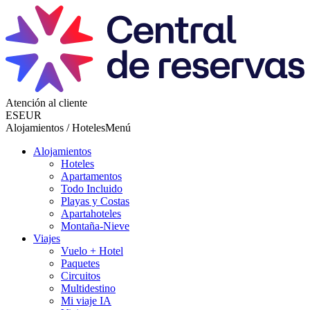
Atención al cliente
ES
EUR
Alojamientos / Hoteles
Menú
Alojamientos
Hoteles
Apartamentos
Todo Incluido
Playas y Costas
Apartahoteles
Montaña-Nieve
Viajes
Vuelo + Hotel
Paquetes
Circuitos
Multidestino
Mi viaje IA