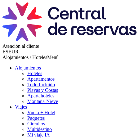
Atención al cliente
ES
EUR
Alojamientos / Hoteles
Menú
Alojamientos
Hoteles
Apartamentos
Todo Incluido
Playas y Costas
Apartahoteles
Montaña-Nieve
Viajes
Vuelo + Hotel
Paquetes
Circuitos
Multidestino
Mi viaje IA