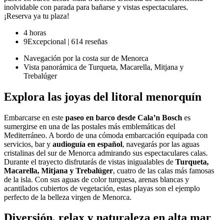
inolvidable con parada para bañarse y vistas espectaculares.
¡Reserva ya tu plaza!
4 horas
9
Excepcional
|
614 reseñas
Navegación por la costa sur de Menorca
Vista panorámica de Turqueta, Macarella, Mitjana y
Trebalúger
Explora las joyas del litoral menorquín
Embarcarse en este
paseo en barco desde Cala’n Bosch
es
sumergirse en una de las postales más emblemáticas del
Mediterráneo. A bordo de una cómoda embarcación equipada con
servicios, bar y
audioguía en español
, navegarás por las aguas
cristalinas del sur de Menorca admirando sus espectaculares calas.
Durante el trayecto disfrutarás de vistas inigualables de
Turqueta,
Macarella, Mitjana y Trebalúger
, cuatro de las calas más famosas
de la isla. Con sus aguas de color turquesa, arenas blancas y
acantilados cubiertos de vegetación, estas playas son el ejemplo
perfecto de la belleza virgen de Menorca.
Diversión, relax y naturaleza en alta mar