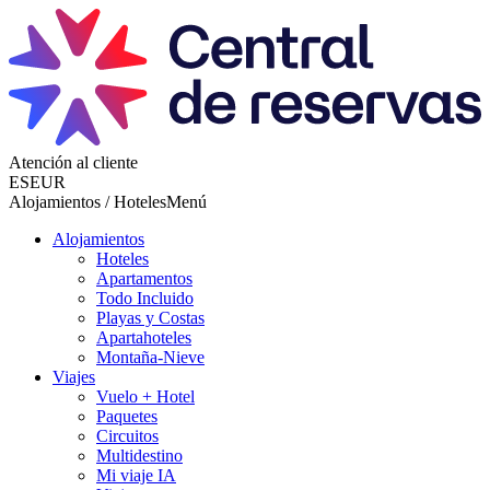
Atención al cliente
ES
EUR
Alojamientos / Hoteles
Menú
Alojamientos
Hoteles
Apartamentos
Todo Incluido
Playas y Costas
Apartahoteles
Montaña-Nieve
Viajes
Vuelo + Hotel
Paquetes
Circuitos
Multidestino
Mi viaje IA