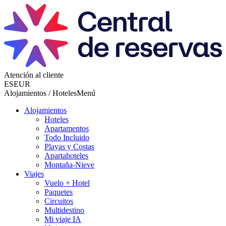
Atención al cliente
ES
EUR
Alojamientos / Hoteles
Menú
Alojamientos
Hoteles
Apartamentos
Todo Incluido
Playas y Costas
Apartahoteles
Montaña-Nieve
Viajes
Vuelo + Hotel
Paquetes
Circuitos
Multidestino
Mi viaje IA