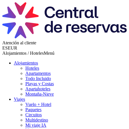
Atención al cliente
ES
EUR
Alojamientos / Hoteles
Menú
Alojamientos
Hoteles
Apartamentos
Todo Incluido
Playas y Costas
Apartahoteles
Montaña-Nieve
Viajes
Vuelo + Hotel
Paquetes
Circuitos
Multidestino
Mi viaje IA