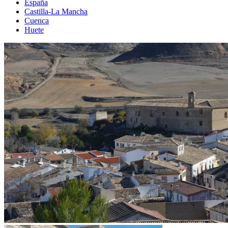
España
Castilla-La Mancha
Cuenca
Huete