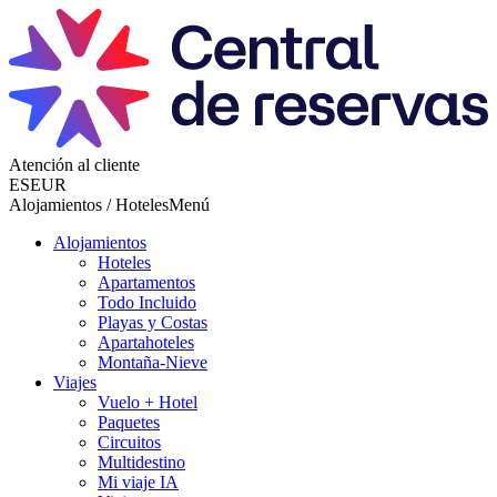
Atención al cliente
ES
EUR
Alojamientos / Hoteles
Menú
Alojamientos
Hoteles
Apartamentos
Todo Incluido
Playas y Costas
Apartahoteles
Montaña-Nieve
Viajes
Vuelo + Hotel
Paquetes
Circuitos
Multidestino
Mi viaje IA