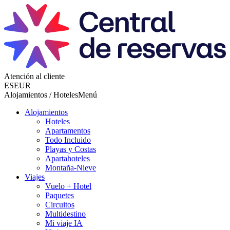
Atención al cliente
ES
EUR
Alojamientos / Hoteles
Menú
Alojamientos
Hoteles
Apartamentos
Todo Incluido
Playas y Costas
Apartahoteles
Montaña-Nieve
Viajes
Vuelo + Hotel
Paquetes
Circuitos
Multidestino
Mi viaje IA