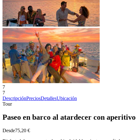
7
7
Descripción
Precios
Detalles
Ubicación
Tour
Paseo en barco al atardecer con aperitivo
Desde
75,20 €