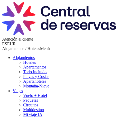
Atención al cliente
ES
EUR
Alojamientos / Hoteles
Menú
Alojamientos
Hoteles
Apartamentos
Todo Incluido
Playas y Costas
Apartahoteles
Montaña-Nieve
Viajes
Vuelo + Hotel
Paquetes
Circuitos
Multidestino
Mi viaje IA