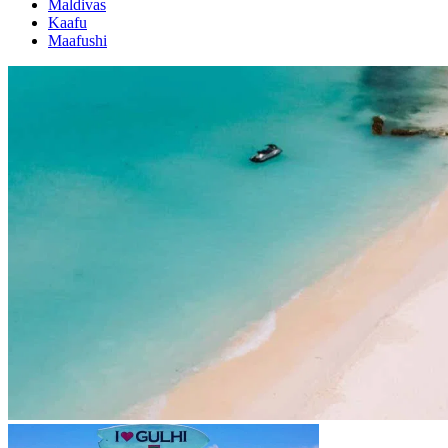
Maldivas
Kaafu
Maafushi