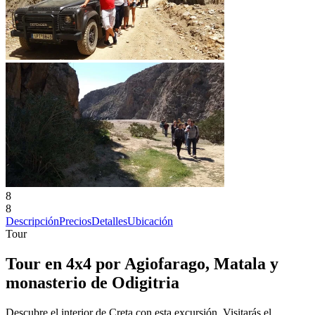
8
8
Descripción
Precios
Detalles
Ubicación
Tour
Tour en 4x4 por Agiofarago, Matala y
monasterio de Odigitria
Descubre el interior de Creta con esta excursión. Visitarás el