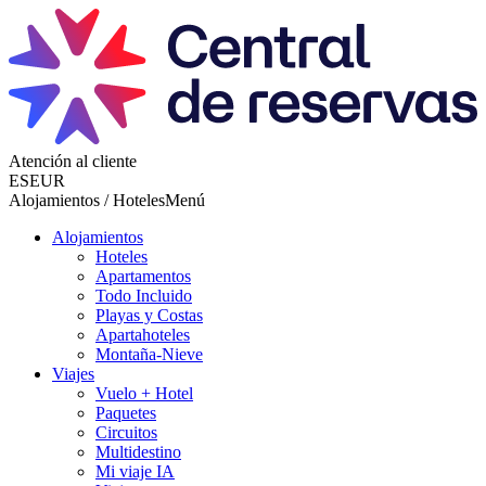
Atención al cliente
ES
EUR
Alojamientos / Hoteles
Menú
Alojamientos
Hoteles
Apartamentos
Todo Incluido
Playas y Costas
Apartahoteles
Montaña-Nieve
Viajes
Vuelo + Hotel
Paquetes
Circuitos
Multidestino
Mi viaje IA