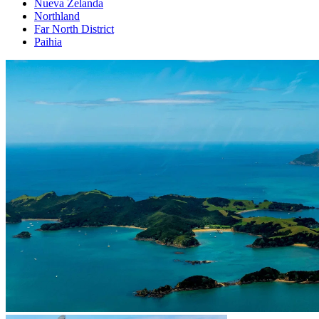
Nueva Zelanda
Northland
Far North District
Paihia