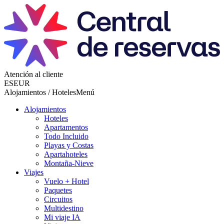
Atención al cliente
ES
EUR
Alojamientos / Hoteles
Menú
Alojamientos
Hoteles
Apartamentos
Todo Incluido
Playas y Costas
Apartahoteles
Montaña-Nieve
Viajes
Vuelo + Hotel
Paquetes
Circuitos
Multidestino
Mi viaje IA