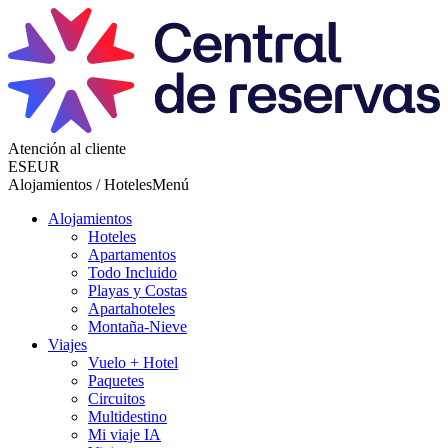
Atención al cliente
ES
EUR
Alojamientos / Hoteles
Menú
Alojamientos
Hoteles
Apartamentos
Todo Incluido
Playas y Costas
Apartahoteles
Montaña-Nieve
Viajes
Vuelo + Hotel
Paquetes
Circuitos
Multidestino
Mi viaje IA