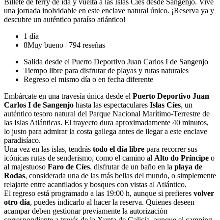
Billete de ferry de ida y vuelta a las Islas Cíes desde Sangenjo. Vive
una jornada inolvidable en este enclave natural único. ¡Reserva ya y
descubre un auténtico paraíso atlántico!
1 día
8
Muy bueno
|
794 reseñas
Salida desde el Puerto Deportivo Juan Carlos I de Sangenjo
Tiempo libre para disfrutar de playas y rutas naturales
Regreso el mismo día o en fecha diferente
Embárcate en una travesía única desde el
Puerto Deportivo Juan
Carlos I de Sangenjo
hasta las espectaculares
Islas Cíes
, un
auténtico tesoro natural del Parque Nacional Marítimo-Terrestre de
las Islas Atlánticas. El trayecto dura aproximadamente 40 minutos,
lo justo para admirar la costa gallega antes de llegar a este enclave
paradisíaco.
Una vez en las islas, tendrás
todo el día libre
para recorrer sus
icónicas rutas de senderismo, como el camino al
Alto do Príncipe
o
al majestuoso
Faro de Cíes
, disfrutar de un baño en la
playa de
Rodas
, considerada una de las más bellas del mundo, o simplemente
relajarte entre acantilados y bosques con vistas al Atlántico.
El regreso está programado a las 19:00 h, aunque si prefieres
volver
otro día
, puedes indicarlo al hacer la reserva. Quienes deseen
acampar deben gestionar previamente la autorización
correspondiente a través de la Xunta de Galicia, aunque el camping