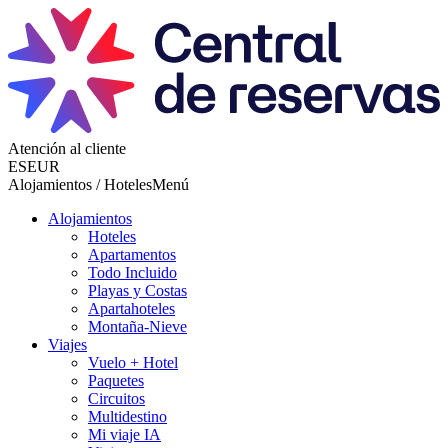
Atención al cliente
ES
EUR
Alojamientos / Hoteles
Menú
Alojamientos
Hoteles
Apartamentos
Todo Incluido
Playas y Costas
Apartahoteles
Montaña-Nieve
Viajes
Vuelo + Hotel
Paquetes
Circuitos
Multidestino
Mi viaje IA