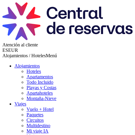
Atención al cliente
ES
EUR
Alojamientos / Hoteles
Menú
Alojamientos
Hoteles
Apartamentos
Todo Incluido
Playas y Costas
Apartahoteles
Montaña-Nieve
Viajes
Vuelo + Hotel
Paquetes
Circuitos
Multidestino
Mi viaje IA