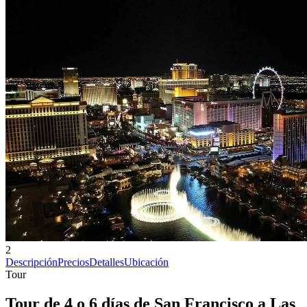
2
Descripción
Precios
Detalles
Ubicación
Tour
Tour de 4 o 6 días de San Francisco a Las