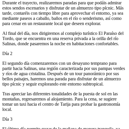
Durante el trayecto, realizaremos paradas para que podáis admirar
estos sendos escenarios y disfrutar de un almuerzo tipo pícnic. Más
tarde, contaréis con tiempo libre para aprovechar el entorno, ya sea
mediante paseos a caballo, baños en el río o senderismo, así como
para cenar en un restaurante local que deseen explorar.
Al final del día, nos dirigiremos al complejo turístico El Paraíso del
Tordo, que se encuentra en una reserva privada a la orilla del río
Salinas, donde pasaremos la noche en habitaciones confortables.
Día 2
El segundo día comenzaremos con un desayuno temprano para
partir hacia Salinas, una región caracterizada por sus pampas verdes
y ríos de agua cristalina. Después de un tour panorámico por sus
bellos paisajes, haremos una parada para disfrutar de un almuerzo
tipo pícnic y seguir explorando este entorno subtropical.
Tras apreciar las diferentes tonalidades de la puesta de sol en las
montañas, regresaremos al alojamiento. Para la cena, se sugiere
tomar un taxi hacia el centro de Tarija para probar la gastronomía
local.
Día 3
El último día permite gozar de la mañana de manera tranquila, ya