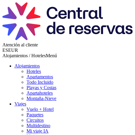
Atención al cliente
ES
EUR
Alojamientos / Hoteles
Menú
Alojamientos
Hoteles
Apartamentos
Todo Incluido
Playas y Costas
Apartahoteles
Montaña-Nieve
Viajes
Vuelo + Hotel
Paquetes
Circuitos
Multidestino
Mi viaje IA