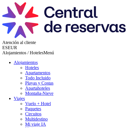
Atención al cliente
ES
EUR
Alojamientos / Hoteles
Menú
Alojamientos
Hoteles
Apartamentos
Todo Incluido
Playas y Costas
Apartahoteles
Montaña-Nieve
Viajes
Vuelo + Hotel
Paquetes
Circuitos
Multidestino
Mi viaje IA