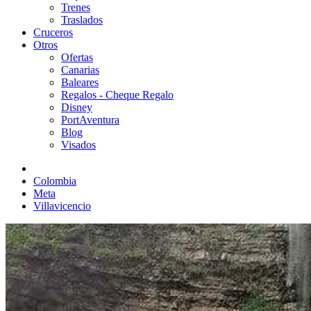
Trenes
Traslados
Cruceros
Otros
Ofertas
Canarias
Baleares
Regalos - Cheque Regalo
Disney
PortAventura
Blog
Visados
Colombia
Meta
Villavicencio