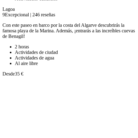
Desde
35 €
Tour en 4x4 por la Costa Vicentina
Rutas
Lagos
9
Excepcional
|
13 reseñas
¿Quieres disfrutar de un tour en 4x4 por la Costa Vicentina?
Descubre los mejores rincones del Algarve a bordo de un
todoterreno.