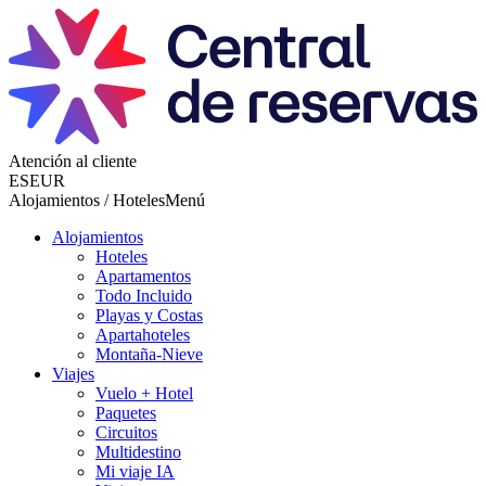
Atención al cliente
ES
EUR
Alojamientos / Hoteles
Menú
Alojamientos
Hoteles
Apartamentos
Todo Incluido
Playas y Costas
Apartahoteles
Montaña-Nieve
Viajes
Vuelo + Hotel
Paquetes
Circuitos
Multidestino
Mi viaje IA