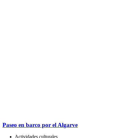
Excursión a las cuevas del Algarve en lancha
Excursiones
Albufeira
9
Excepcional
|
152 reseñas
Descubrid la costa del Algarve, plagada de cuevas y formaciones
rocosas, en este tour en lancha en el que saldréis en busca de
delfines. ¡Os encantará!
2 horas
Actividades de agua
Al aire libre