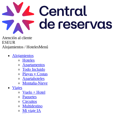
Atención al cliente
ES
EUR
Alojamientos / Hoteles
Menú
Alojamientos
Hoteles
Apartamentos
Todo Incluido
Playas y Costas
Apartahoteles
Montaña-Nieve
Viajes
Vuelo + Hotel
Paquetes
Circuitos
Multidestino
Mi viaje IA