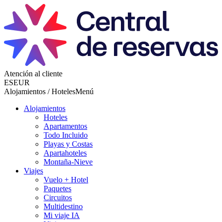
Atención al cliente
ES
EUR
Alojamientos / Hoteles
Menú
Alojamientos
Hoteles
Apartamentos
Todo Incluido
Playas y Costas
Apartahoteles
Montaña-Nieve
Viajes
Vuelo + Hotel
Paquetes
Circuitos
Multidestino
Mi viaje IA