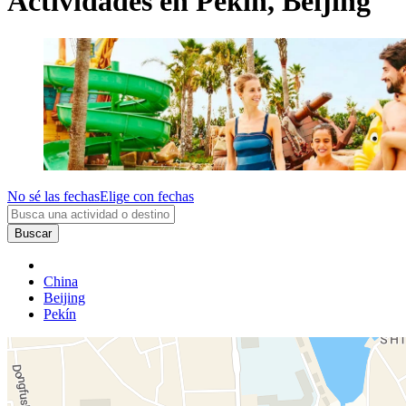
Actividades en Pekín, Beijing
No sé las fechas
Elige con fechas
Buscar
China
Beijing
Pekín