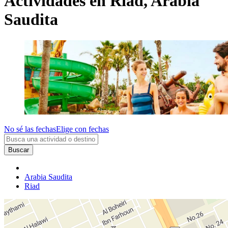
Actividades en Riad, Arabia
Saudita
No sé las fechas
Elige con fechas
Buscar
Arabia Saudita
Riad