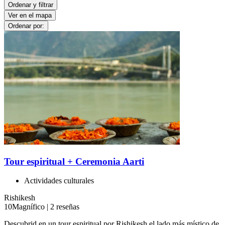
Ordenar y filtrar
Ver en el mapa
Ordenar por:
Tour espiritual + Ceremonia Aarti
Actividades culturales
Rishikesh
10
Magnífico
|
2 reseñas
Descubrid en un tour espiritual por Rishikesh el lado más místico de