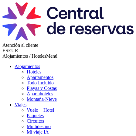
Atención al cliente
ES
EUR
Alojamientos / Hoteles
Menú
Alojamientos
Hoteles
Apartamentos
Todo Incluido
Playas y Costas
Apartahoteles
Montaña-Nieve
Viajes
Vuelo + Hotel
Paquetes
Circuitos
Multidestino
Mi viaje IA